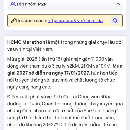
Tên nhóm:
P2P
Link danh sách:
https://pace8.vn/nhom-dang-ky/841/hcmc-marathon-2027
HCMC Marathon
là một trong những giải chạy lâu đời
và uy tín tại Việt Nam.
Mùa giải 2026 (lần thứ 13) ghi nhận gần 11.000 vận
động viên tham dự ở 3 cự ly 42KM, 21KM và 10KM.
Mùa
giải 2027 sẽ diễn ra ngày 17/01/2027
, hứa hẹn tiếp
nối truyền thống với quy mô và chất lượng tổ chức
ngày càng nâng cao.
Điểm xuất phát và về đích đặt tại Công viên 30/4,
đường Lê Duẩn, Quận 1 — cung đường chạy xuyên qua
những điểm nhận diện đẹp nhất của Sài Gòn. Tháng 1
cũng là thời điểm thời tiết mát mẻ nhất trong năm,
nhiệt độ khoảng 20–27°C, điều kiện lý tưởng để các