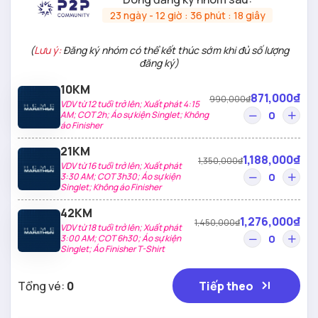
23
ngày -
12
giờ :
36
phút :
18
giây
(
Lưu ý:
Đăng ký nhóm có thể kết thúc sớm khi đủ số lượng
đăng ký)
10KM
871,000₫
990,000₫
VDV từ 12 tuổi trở lên; Xuất phát 4:15
AM; COT 2h; Áo sự kiện Singlet; Không
áo Finisher
21KM
1,188,000₫
1,350,000₫
VDV từ 16 tuổi trở lên; Xuất phát
3:30 AM; COT 3h30; Áo sự kiện
Singlet; Không áo Finisher
42KM
1,276,000₫
1,450,000₫
VDV từ 18 tuổi trở lên; Xuất phát
3:00 AM; COT 6h30; Áo sự kiện
Singlet; Áo Finisher T-Shirt
Tổng vé:
0
Tiếp theo