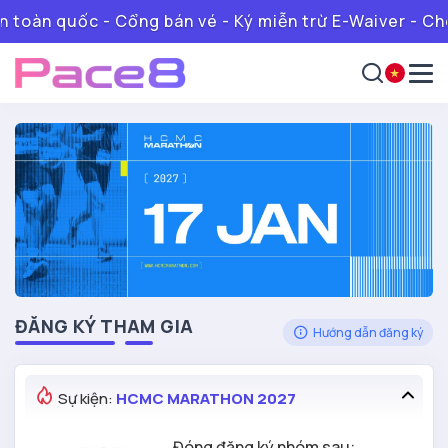
 toàn quốc - Cổng bán vé - Ký miễn trừ E-Waiver - Che
ĐĂNG KÝ THAM GIA
Hướng dẫn đăng ký
Sự kiện:
HCMC MARATHON 2027
Đóng đăng ký nhóm sau: