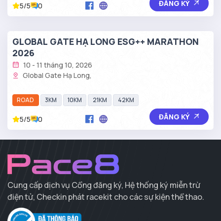
ĐĂNG KÝ
5/5
0
GLOBAL GATE HẠ LONG ESG++ MARATHON
2026
10 - 11 tháng 10, 2026
Global Gate Hạ Long,
ROAD
3KM
10KM
21KM
42KM
ĐĂNG KÝ
5/5
0
Cung cấp dịch vụ Cổng đăng ký, Hệ thống ký miễn trừ
điện tử, Checkin phát racekit cho các sự kiện thể thao.