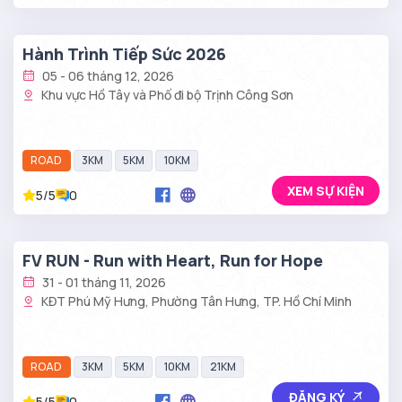
Hành Trình Tiếp Sức 2026
05 - 06 tháng 12, 2026
Khu vực Hồ Tây và Phố đi bộ Trịnh Công Sơn
ROAD
3KM
5KM
10KM
XEM SỰ KIỆN
5/5
0
FV RUN - Run with Heart, Run for Hope
31 - 01 tháng 11, 2026
KĐT Phú Mỹ Hưng, Phường Tân Hưng, TP. Hồ Chí Minh
ROAD
3KM
5KM
10KM
21KM
ĐĂNG KÝ
5/5
0