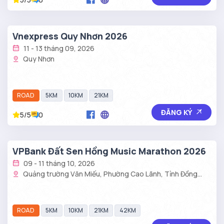
Vnexpress Quy Nhơn 2026
11 - 13 tháng 09, 2026
Quy Nhơn
ROAD
5KM
10KM
21KM
ĐĂNG KÝ
5/5
0
VPBank Đất Sen Hồng Music Marathon 2026
09 - 11 tháng 10, 2026
Quảng trường Văn Miếu, Phường Cao Lãnh, Tỉnh Đồng
Tháp
ROAD
5KM
10KM
21KM
42KM