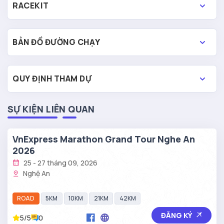
RACEKIT
BẢN ĐỒ ĐƯỜNG CHẠY
QUY ĐỊNH THAM DỰ
SỰ KIỆN LIÊN QUAN
VnExpress Marathon Grand Tour Nghe An
2026
25 - 27 tháng 09, 2026
Nghệ An
ROAD
5KM
10KM
21KM
42KM
ĐĂNG KÝ
5/5
0