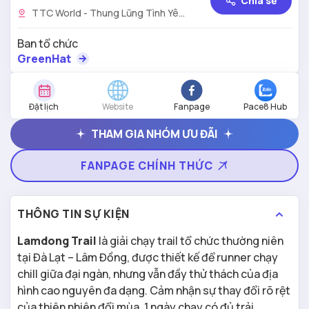
Chia sẻ
TTC World - Thung Lũng Tình Yêu,
số 03-05-07 đường Mai Anh Đào,
phường Lâm Viên, Tp. Đà Lạt, Lâm
Ban tổ chức
Đồng
GreenHat
Đặt lịch
Website
Fanpage
Pace8 Hub
THAM GIA NHÓM ƯU ĐÃI
FANPAGE CHÍNH THỨC
THÔNG TIN SỰ KIỆN
Lamdong Trail
là giải chạy trail tổ chức thường niên
tại Đà Lạt – Lâm Đồng, được thiết kế để runner chạy
chill giữa đại ngàn, nhưng vẫn đầy thử thách của địa
hình cao nguyên đa dạng. Cảm nhận sự thay đổi rõ rệt
của thiên nhiên đổi mùa, 1 ngày chạy có đủ trải