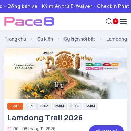
 Cổng bán vé - Ký miễn trừ E-Waiver - Checkin Phát Ra
Trang chủ
Sự kiện
Sự kiện nổi bật
Lamdong tr
TRAIL
5KM
15KM
25KM
55KM
85KM
Lamdong Trail 2026
06 - 08 tháng 11, 2026