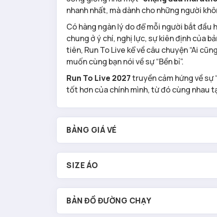
nhanh nhất, mà dành cho những người khô
Có hàng ngàn lý do để mỗi người bắt đầu h
chung ở ý chí, nghị lực, sự kiên định của 
tiên, Run To Live kể về câu chuyện “Ai cũng
muốn cùng bạn nói về sự “Bền bỉ”.
Run To Live 2027
truyền cảm hứng về sự “b
tốt hơn của chính mình, từ đó cùng nhau 
BẢNG GIÁ VÉ
SIZE ÁO
BẢN ĐỒ ĐƯỜNG CHẠY