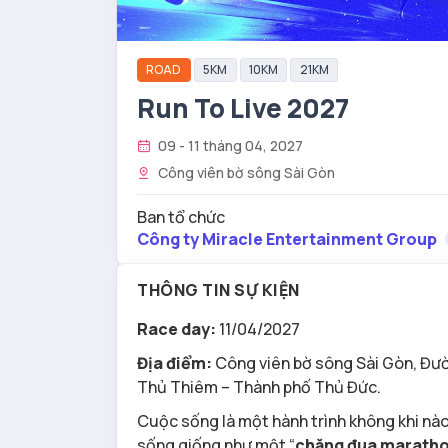
ROAD
5KM
10KM
21KM
Run To Live 2027
09 - 11 tháng 04, 2027
Công viên bờ sông Sài Gòn
Ban tổ chức
Công ty Miracle Entertainment Group
THÔNG TIN SỰ KIỆN
Race day:
11/04/2027
Địa điểm:
Công viên bờ sông Sài Gòn, Đư
Thủ Thiêm – Thành phố Thủ Đức.
Cuộc sống là một hành trình không khi nà
sống giống như một “
chặng đua marath