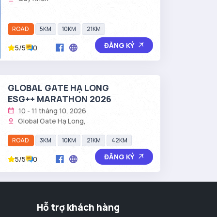
ROAD
5KM
10KM
21KM
ĐĂNG KÝ
5/5
0
GLOBAL GATE HẠ LONG
ESG++ MARATHON 2026
10 - 11 tháng 10, 2026
Global Gate Hạ Long,
ROAD
3KM
10KM
21KM
42KM
ĐĂNG KÝ
5/5
0
Hỗ trợ khách hàng