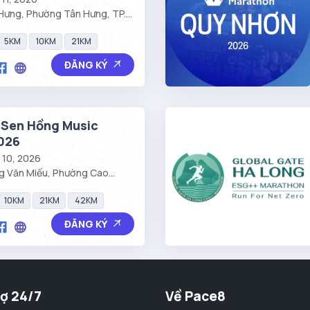
ưng, Phường Tân Hưng, TP.
5KM
10KM
21KM
ĐĂNG KÝ
 Sen Hồng Music
026
g 10, 2026
g Văn Miếu, Phường Cao
 Tháp
10KM
21KM
42KM
ĐĂNG KÝ
rợ 24/7
Về Pace8