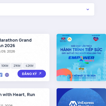
Marathon Grand
An 2026
g 09, 2026
10KM
21KM
42KM
ĐĂNG KÝ
n with Heart, Run
 11, 2026