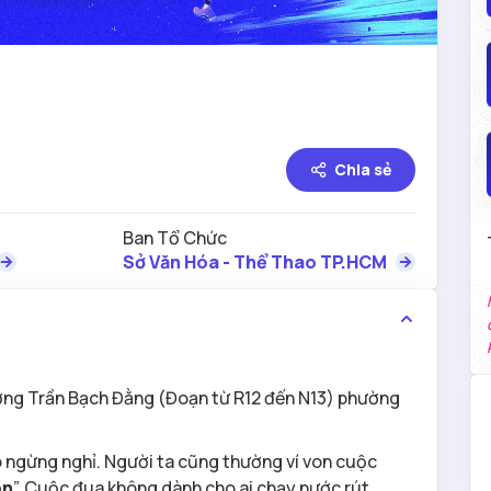
Chia sẻ
Ban Tổ Chức
Sở Văn Hóa - Thể Thao TP.HCM
ờng Trần Bạch Đằng (Đoạn từ R12 đến N13) phường
o ngừng nghỉ. Người ta cũng thường ví von cuộc
on
”. Cuộc đua không dành cho ai chạy nước rút