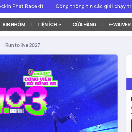
Phát Racekit
Cổng thông tin các giải chạy trên toà
BIB NHÓM
TIỆN ÍCH
CỬA HÀNG
E-WAIVER
Run to live 2027