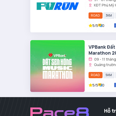
KĐT Phú Mỹ H
Hồ Chí Minh
ROAD
3KM
5/5
0
VPBank Đất
Marathon 2
09 - 11 thán
Quảng trườn
Lãnh, Tỉnh Đồng
ROAD
5KM
5/5
0
Hỗ t