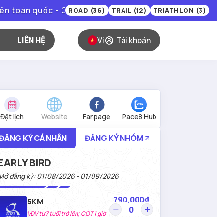
n quốc - Cổng bán vé - Ký miễn trừ E-Waiver - Checkin
ROAD (36)
TRAIL (12)
TRIATHLON (3)
LIÊN HỆ
Vi
Tài khoản
Đặt lịch
Website
Fanpage
Pace8 Hub
ĐĂNG KÝ CÁ NHÂN
ĐĂNG KÝ NHÓM
EARLY BIRD
Mở đăng ký: 01/08/2026 - 01/09/2026
790,000₫
5KM
VDV từ 7 tuổi trở lên; COT 1 giờ