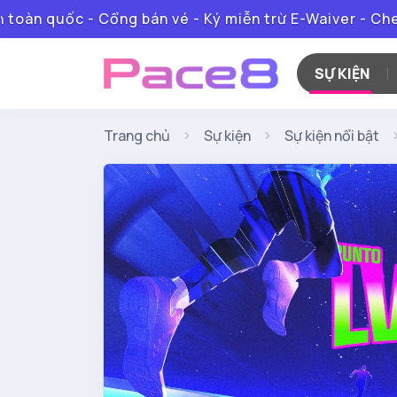
 quốc - Cổng bán vé - Ký miễn trừ E-Waiver - Checkin 
SỰ KIỆN
Trang chủ
Sự kiện
Sự kiện nổi bật