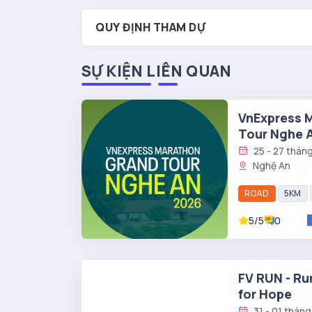
QUY ĐỊNH THAM DỰ
SỰ KIỆN LIÊN QUAN
VnExpress 
Tour Nghe 
25 - 27 thán
Nghệ An
ROAD
5KM
5/5
0
FV RUN - Ru
for Hope
31 - 01 tháng