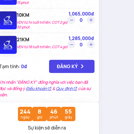
15 phút
1,065,000₫
10KM
VDV từ 14 tuổi trở lên; COT 2 giờ
30 phút
1,285,000₫
21KM
VDV từ 18 tuổi trở lên; COT 4 giờ
Tạm tính:
0₫
ĐĂNG KÝ
Khi nhấn "ĐĂNG KÝ" đồng nghĩa với việc bạn đã
đọc và đồng ý
Điều khoản
&
Quy định
của sự
kiện.
244
8
46
54
ngày
giờ
phút
giây
Sự kiện sẽ diễn ra