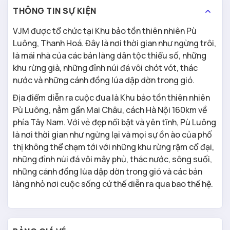
THÔNG TIN SỰ KIỆN
VJM được tổ chức tại Khu bảo tồn thiên nhiên Pù
Luông, Thanh Hoá. Đây là nơi thời gian như ngừng trôi,
là mái nhà của các bản làng dân tộc thiểu số, những
khu rừng già, những đỉnh núi đá vôi chót vót, thác
nước và những cánh đồng lúa dập dờn trong gió.
Địa điểm diễn ra cuộc đua là Khu bảo tồn thiên nhiên
Pù Luông, nằm gần Mai Châu, cách Hà Nội 160km về
phía Tây Nam. Với vẻ đẹp nổi bật và yên tĩnh, Pù Luông
là nơi thời gian như ngừng lại và mọi sự ồn ào của phố
thị không thể chạm tới với những khu rừng rậm cổ đại,
những đỉnh núi đá vôi mây phủ, thác nước, sông suối,
những cánh đồng lúa dập dờn trong gió và các bản
làng nhỏ nơi cuộc sống cứ thế diễn ra qua bao thế hệ.