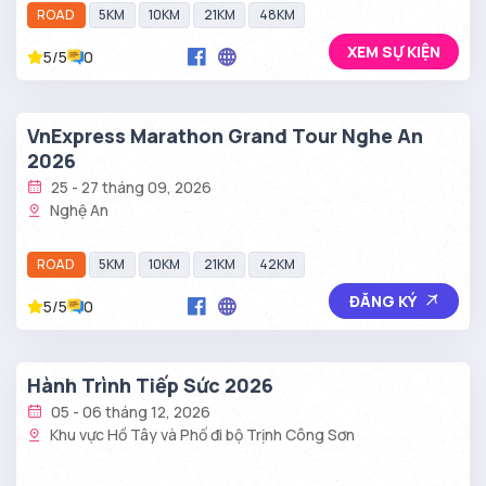
ROAD
5KM
10KM
21KM
48KM
XEM SỰ KIỆN
5/5
0
VnExpress Marathon Grand Tour Nghe An
2026
25 - 27 tháng 09, 2026
Nghệ An
ROAD
5KM
10KM
21KM
42KM
ĐĂNG KÝ
5/5
0
Hành Trình Tiếp Sức 2026
05 - 06 tháng 12, 2026
Khu vực Hồ Tây và Phố đi bộ Trịnh Công Sơn