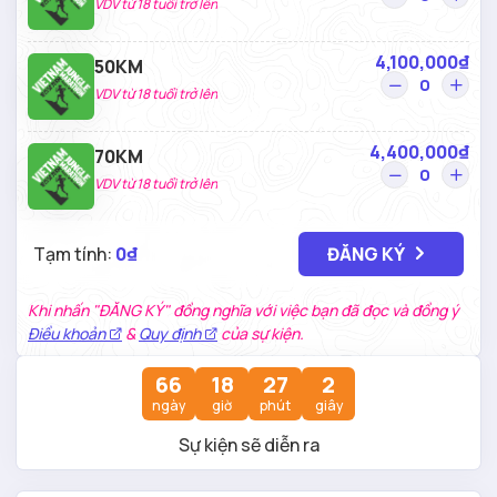
VDV từ 18 tuổi trở lên
4,100,000₫
50KM
VDV từ 18 tuổi trở lên
4,400,000₫
70KM
VDV từ 18 tuổi trở lên
Tạm tính:
0₫
ĐĂNG KÝ
Khi nhấn "ĐĂNG KÝ" đồng nghĩa với việc bạn đã đọc và đồng ý
Điều khoản
&
Quy định
của sự kiện.
66
18
27
1
ngày
giờ
phút
giây
Sự kiện sẽ diễn ra