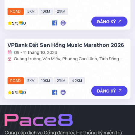
ROAD
5KM
10KM
21KM
ĐĂNG KÝ
5/5
0
VPBank Đất Sen Hồng Music Marathon 2026
09 - 11 tháng 10, 2026
Quảng trường Văn Miếu, Phường Cao Lãnh, Tỉnh Đồng
Tháp
ROAD
5KM
10KM
21KM
42KM
ĐĂNG KÝ
5/5
0
Cung cấp dịch vụ Cổng đăng ký, Hệ thống ký miễn trừ