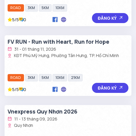
ROAD
3KM
5KM
10KM
ĐĂNG KÝ
5/5
0
FV RUN - Run with Heart, Run for Hope
31 - 01 tháng 11, 2026
KĐT Phú Mỹ Hưng, Phường Tân Hưng, TP. Hồ Chí Minh
ROAD
3KM
5KM
10KM
21KM
ĐĂNG KÝ
5/5
0
Vnexpress Quy Nhơn 2026
11 - 13 tháng 09, 2026
Quy Nhơn