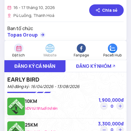
16 - 17 tháng 10, 2026
Chia sẻ
Pù Luông, Thanh Hoá
Ban tổ chức
Topas Group
Đặt lịch
Website
Fanpage
Pace8 Hub
ĐĂNG KÝ CÁ NHÂN
ĐĂNG KÝ NHÓM
EARLY BIRD
Mở đăng ký: 16/04/2026 - 13/08/2026
1,900,000₫
10KM
VDV từ 18 tuổi trở lên
3,300,000₫
25KM